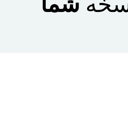
نسخه
شما